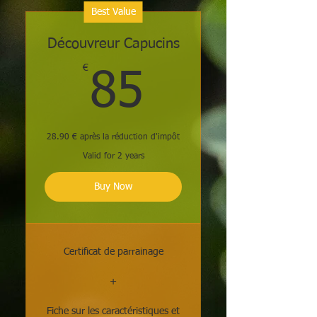
Best Value
Découvreur Capucins
€
85€
85
28.90 € après la réduction d'impôt
Valid for 2 years
Buy Now
Certificat de parrainage
+
Fiche sur les caractéristiques et