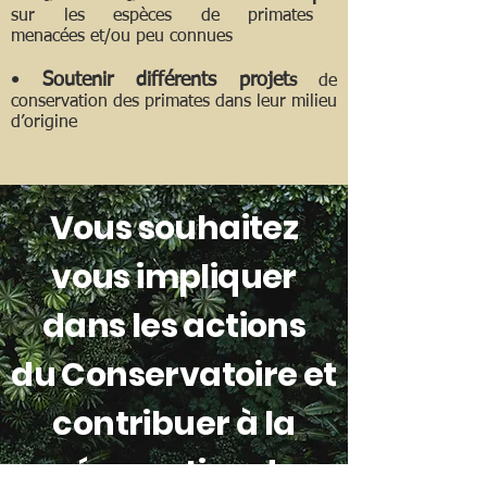
sur les
espèce
s de primates
menacées
et/ou peu connues
•
Soutenir différents projet
s
de
conservation des primates dans leur milieu
d’origine
Vous souhaitez
vous impliquer
dans les actions
du
Conservatoire et
contribuer à
la
préservation des