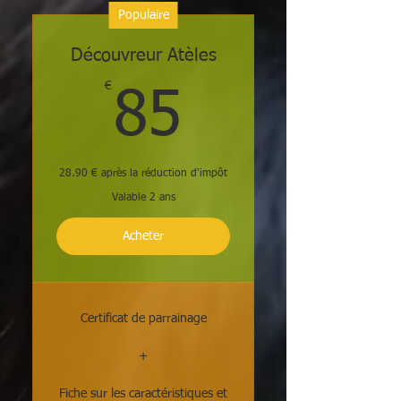
Populaire
Découvreur Atèles
€
85€
85
28.90 € après la réduction d'impôt
Valable 2 ans
Acheter
Certificat de parrainage
+
Fiche sur les caractéristiques et