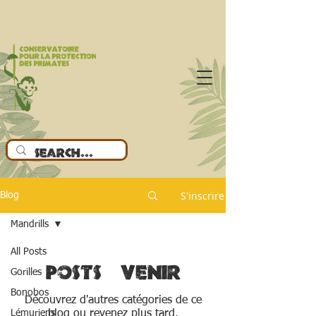
S'inscrire
Blog
Mandrills
All Posts
Posts à venir
Gorilles
Bonobos
Découvrez d'autres catégories de ce
Lémuriens
blog ou revenez plus tard.