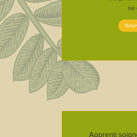
150
150
euros
Réser
Apprenti soigne