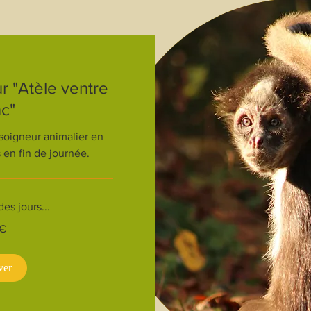
r "Atèle ventre
c"
soigneur animalier en
 en fin de journée.
s jours...
 €
ver