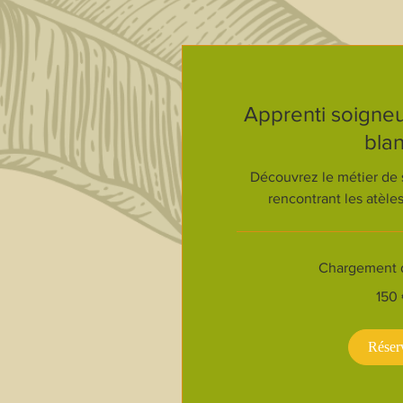
Apprenti soigneu
blan
Découvrez le métier de 
rencontrant les atèles
Chargement de
150
150
euros
Réser