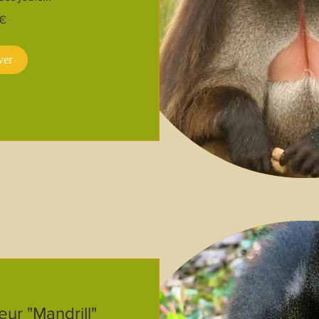
 €
ver
ur "Mandrill"