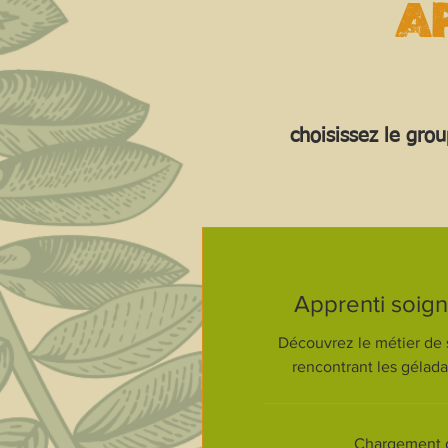
A
choisissez le gro
Apprenti soig
Découvrez le métier de 
rencontrant les gélada
Chargement de