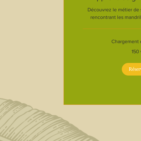
Découvrez le métier de 
rencontrant les mandril
Chargement de
150
150
euros
Réser