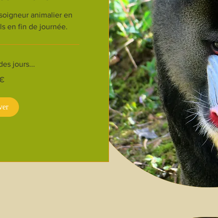
soigneur animalier en
ls en fin de journée.
s jours...
 €
ver