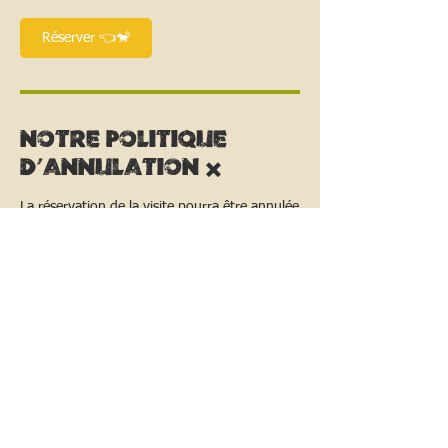
Réserver 👈🐒
Notre politique
d'annulation ✖️
La réservation de la visite pourra être annulée
jusqu’à 15 jours avant la prestation; un
remboursement de 50% vous sera alors
adressé. Passé ce délai, aucun
remboursement ne sera restitué.
Nos coordonnees ☎️
La Vallée Des Singes, Romagne, France